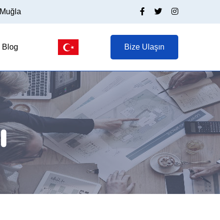
/Muğla
Blog
Bize Ulaşın
ı