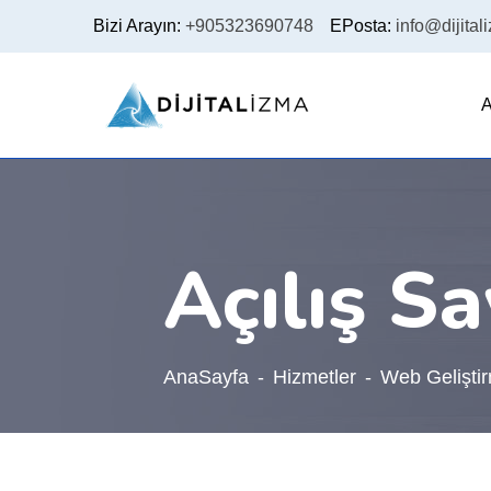
Bizi Arayın:
+905323690748
EPosta:
info@dijital
A
Açılış S
AnaSayfa
Hizmetler
Web Gelişti