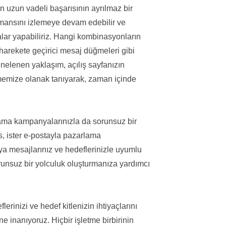
ın uzun vadeli başarısının ayrılmaz bir
ormansını izlemeye devam edebilir ve
alar yapabiliriz. Hangi kombinasyonların
e harekete geçirici mesaj düğmeleri gibi
yinelenen yaklaşım, açılış sayfanızın
irmemize olanak tanıyarak, zaman içinde
ama kampanyalarınızla da sorunsuz bir
s, ister e-postayla pazarlama
ya mesajlarınız ve hedeflerinizle uyumlu
 sorunsuz bir yolculuk oluşturmanıza yardımcı
lerinizi ve hedef kitlenizin ihtiyaçlarını
e inanıyoruz. Hiçbir işletme birbirinin