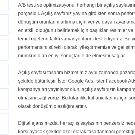
A/B testi ve optimizasyonu, herhangi bir açılış sayfasın
parçasıdır. Açılış sayfanız yayına girdikten sonra perf
dönüşüm oranlarını artırmak için veriye dayalı ayarlam
en etkili olduğunu belirlemek için başlıklar, resimler v
temel öğelerin farklı varyasyonlarını test ediyoruz. Bu 
performansını sürekli olarak iyileştirmemize ve gelişt
mümkün olan en iyi sonuçları elde etmesini sağlar.
Açılış sayfası tasarım hizmetimiz aynı zamanda pazarl
şekilde bütünleşir. İster Google Ads, ister Facebook Ad
kampanyaları yayınlıyor olun, açılış sayfanızın kampan
olmasını sağlıyoruz. Bu tutarlılık, kullanıcılarınız için
olarak dönüşüm olasılığını artırır.
Dijital ajansımızda, her açılış sayfasının benzersiz hedef
karşılayacak şekilde özel olarak tasarlanması gerektiğin