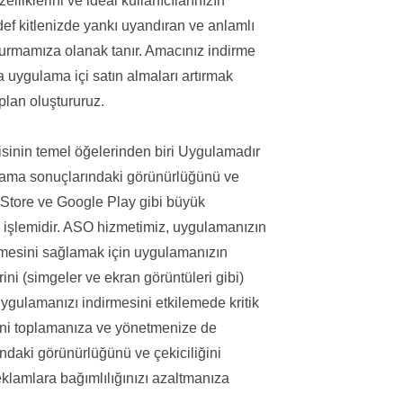
lliklerini ve ideal kullanıcılarınızın
def kitlenizde yankı uyandıran ve anlamlı
şturmamıza olanak tanır. Amacınız indirme
ya uygulama içi satın almaları artırmak
 plan oluştururuz.
isinin temel öğelerinden biri Uygulamadır
ama sonuçlarındaki görünürlüğünü ve
 Store ve Google Play gibi büyük
 işlemidir. ASO hizmetimiz, uygulamanızın
ebilmesini sağlamak için uygulamanızın
rini (simgeler ve ekran görüntüleri gibi)
 uygulamanızı indirmesini etkilemede kritik
rini toplamanıza ve yönetmenize de
aki görünürlüğünü ve çekiciliğini
 reklamlara bağımlılığınızı azaltmanıza