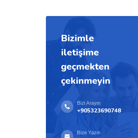
Bizimle
iletişime
geçmekten
çekinmeyin
Bizi Arayın
+905323690748
Bize Yazın