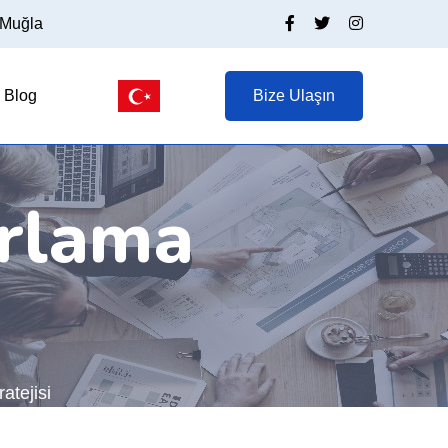
/Muğla
Blog
Bize Ulaşın
rlama
atejisi