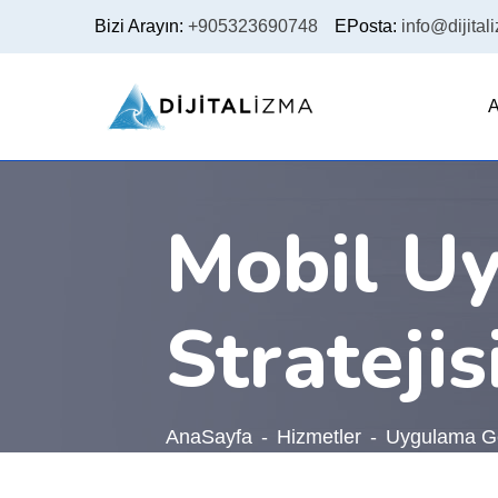
Bizi Arayın:
+905323690748
EPosta:
info@dijital
A
Mobil U
Stratejis
AnaSayfa
Hizmetler
Uygulama Ge