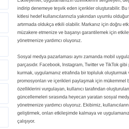
Etkileyenler, uygulamanızın özelliklerini sergileyen, de
indirip denemeye teşvik eden içerikler oluşturabilir. Bu t
kitlesi hedef kullanıcılarınızla yakından uyumlu olduğ
artırmada oldukça etkili olabilir. Markanız için doğru etki
müzakere etmenize ve başarıyı garantilemek için etki
yönetmenize yardımcı oluyoruz.
Sosyal medya pazarlaması aynı zamanda mobil uygulam
parçasıdır. Facebook, Instagram, Twitter ve TikTok gibi p
kurmak, uygulamanız etrafında bir topluluk oluşturmak v
promosyonları ve içerikleri paylaşmak için mükemmel bi
özelliklerini vurgulayan, kullanıcı tarafından oluşturul
güncellemeleri sırasında heyecan yaratan sosyal med
yönetmenize yardımcı oluyoruz. Ekibimiz, kullanıcıların
geliştirmek, onları etkileşimde kalmaya ve uygulamanızla
çalışıyor.