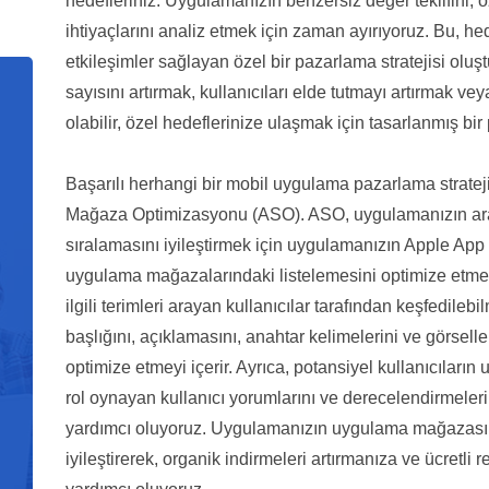
hedefleriniz. Uygulamanızın benzersiz değer teklifini, öze
ihtiyaçlarını analiz etmek için zaman ayırıyoruz. Bu, he
etkileşimler sağlayan özel bir pazarlama stratejisi olu
sayısını artırmak, kullanıcıları elde tutmayı artırmak ve
olabilir, özel hedeflerinize ulaşmak için tasarlanmış bir
Başarılı herhangi bir mobil uygulama pazarlama stratej
Mağaza Optimizasyonu (ASO). ASO, uygulamanızın ar
sıralamasını iyileştirmek için uygulamanızın Apple App
uygulama mağazalarındaki listelemesini optimize etme
ilgili terimleri arayan kullanıcılar tarafından keşfedil
başlığını, açıklamasını, anahtar kelimelerini ve görselle
optimize etmeyi içerir. Ayrıca, potansiyel kullanıcıların
rol oynayan kullanıcı yorumlarını ve derecelendirmele
yardımcı oluyoruz. Uygulamanızın uygulama mağazasınd
iyileştirerek, organik indirmeleri artırmanıza ve ücretli