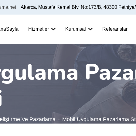
izma.net
Akarca, Mustafa Kemal Blv. No:173/B, 48300 Fethiye
naSayfa
Hizmetler
Kurumsal
Referanslar
ygulama Paza
i
liştirme Ve Pazarlama
Mobil Uygulama Pazarlama Str