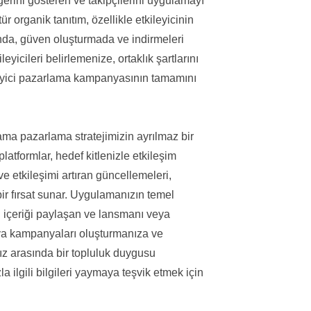
ğerini gösteren ve takipçilerini uygulamayı
ür organik tanıtım, özellikle etkileyicinin
unda, güven oluşturmada ve indirmeleri
leyicileri belirlemenize, ortaklık şartlarını
leyici pazarlama kampanyasının tamamını
a pazarlama stratejimizin ayrılmaz bir
latformlar, hedef kitlenizle etkileşim
e etkileşimi artıran güncellemeleri,
r fırsat sunar. Uygulamanızın temel
an içeriği paylaşan ve lansmanı veya
ya kampanyaları oluşturmanıza ve
ız arasında bir topluluk duygusu
 ilgili bilgileri yaymaya teşvik etmek için