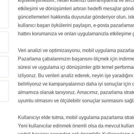
kişiselleştirilebilir; hedef kitlenizi davranışlarına ve t
etkileşimi ve dönüşümleri artıran hedefli mesajlar gönd
güncellemeleri hakkında duyurular gönderiyor olun, ister
kullanıcı başarı öykülerini paylaşın, e-posta pazarlamas
hattını korumanıza ve onları uygulamanızla etkileşime 
Veri analizi ve optimizasyonu, mobil uygulama pazarlama
Pazarlama çabalarımızın başarısını ölçmek için indirme o
süresi ve uygulama içi dönüşümler gibi temel performans
izliyoruz. Bu verileri analiz ederek, neyin işe yaradığını 
belirliyoruz ve kampanyalarınızı daha iyi sonuçlar için 
almamıza olanak tanıyoruz. Amacımız, pazarlama stratej
uyumlu olmasını ve ölçülebilir sonuçlar sunmasını sağl
Kullanıcıyı elde tutma, mobil uygulama pazarlama strate
Yeni kullanıcılar edinmek önemli olsa da mevcut kullan