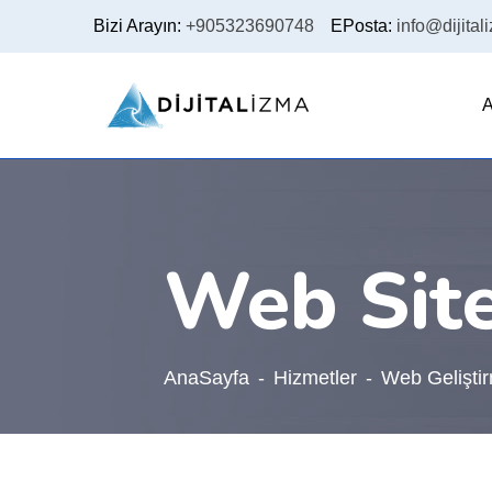
Bizi Arayın:
+905323690748
EPosta:
info@dijital
A
Web Site
AnaSayfa
Hizmetler
Web Gelişti