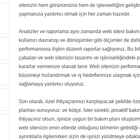
sitenizin hem görünümünü hem de işlevselliğini geliştir
yapmanıza yardımcı olmak için her zaman hazırdır.
Analizler ve raporlama aynı zamanda web sitesi bakım hi
kullanıcı davranışı ve dönüşümler gibi ölçümler de dah
performansına ilişkin düzenli raporlar sağlıyoruz. Bu bi
çabaları ve web sitenizin tasarımı ve işlevselliğindeki p
kararlar vermenize olanak tanır. Web sitenizin performan
büyümeyi hızlandırmak ve iş hedeflerinize ulaşmak için
sağlamaya yardımcı oluyoruz.
Son olarak, özel ihtiyaçlarınızı karşılayacak şekilde öz
planları sunuyoruz. ve bütçe. İster sürekli, proaktif ba
ihtiyacınız olsun, işinize uygun bir bakım planı oluşturma
web sitenizin emin ellerde olduğunu bilmenin getirdiği 
ayrıntılarla ilgilenirken sizin de işinizi yürütmeye oda