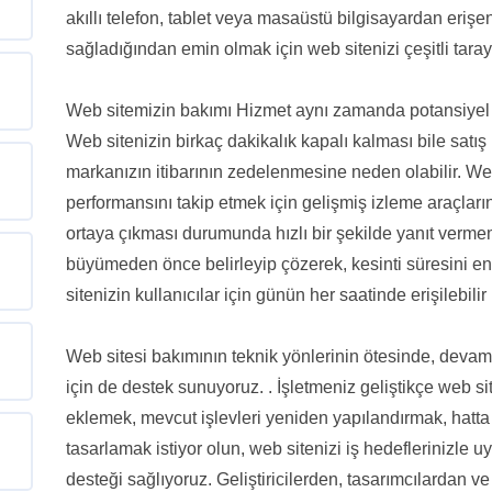
akıllı telefon, tablet veya masaüstü bilgisayardan erişen 
sağladığından emin olmak için web sitenizi çeşitli taray
Web sitemizin bakımı Hizmet aynı zamanda potansiyel ke
Web sitenizin birkaç dakikalık kapalı kalması bile satış 
markanızın itibarının zedelenmesine neden olabilir. We
performansını takip etmek için gelişmiş izleme araçları
ortaya çıkması durumunda hızlı bir şekilde yanıt verme
büyümeden önce belirleyip çözerek, kesinti süresini e
sitenizin kullanıcılar için günün her saatinde erişilebili
Web sitesi bakımının teknik yönlerinin ötesinde, devam e
için de destek sunuyoruz. . İşletmeniz geliştikçe web site
eklemek, mevcut işlevleri yeniden yapılandırmak, hatta s
tasarlamak istiyor olun, web sitenizi iş hedeflerinizle
desteği sağlıyoruz. Geliştiricilerden, tasarımcılardan v