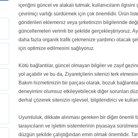
içeriğini güncel ve alakalı tutmak, kullanıcıların ilgisi
çevrimiçi varlığı sürdürmek için çok önemlidir. Ürün lis
gönderileri eklemeniz veya şirketinizin bilgilerinde de
güncellemeleri verimli bir şekilde gerçekleştiriyoruz. 
daha fazla organik trafik çekmenize yardımcı olacak şek
için optimize edilmesini sağlıyoruz.
Kötü bağlantılar, güncel olmayan bilgiler ve zayıf gezi
yol açabilir ve bu da, Ziyaretçilerin sitenizi terk etmes
Bakım hizmetimizin bir parçası olarak, bozuk bağlantılar
deneyimini olumsuz etkileyebilecek diğer sorunları düze
derhal çözerek sitenizin işlevsel, bilgilendirici ve kulla
Uyumluluk, dikkate alınması gereken bir diğer önemli fa
tarayıcıların ve işletim sistemlerinin piyasaya sürülmes
düzgün şekilde çalıştığından emin olmak önemlidir. 