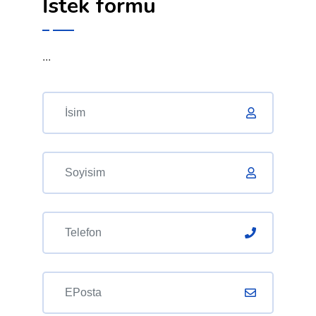
İstek formu
...