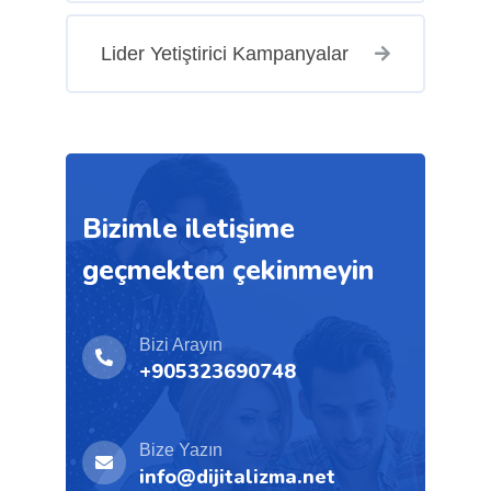
Lider Yetiştirici Kampanyalar
Bizimle iletişime
geçmekten çekinmeyin
Bizi Arayın
+905323690748
Bize Yazın
info@dijitalizma.net