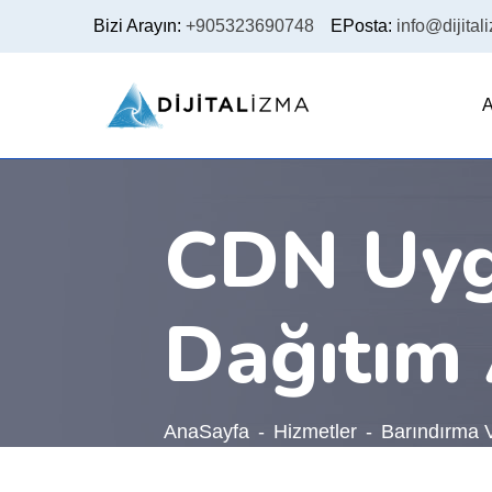
Bizi Arayın:
+905323690748
EPosta:
info@dijital
A
CDN Uygu
Dağıtım 
AnaSayfa
Hizmetler
Barındırma 