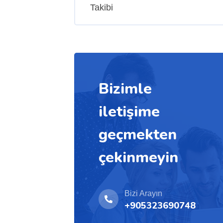
Takibi
Bizimle
iletişime
geçmekten
çekinmeyin
Bizi Arayın
+905323690748