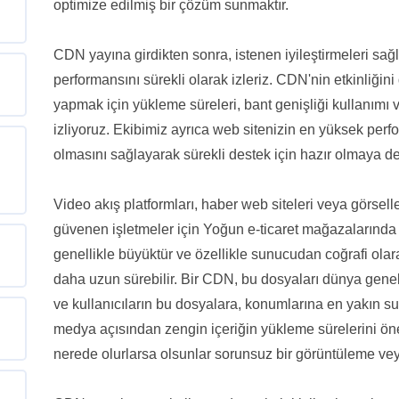
optimize edilmiş bir çözüm sunmaktır.
CDN yayına girdikten sonra, istenen iyileştirmeleri sa
performansını sürekli olarak izleriz. CDN'nin etkinliğin
yapmak için yükleme süreleri, bant genişliği kullanımı v
izliyoruz. Ekibimiz ayrıca web sitenizin en yüksek perf
olmasını sağlayarak sürekli destek için hazır olmaya d
Video akış platformları, haber web siteleri veya görsel
güvenen işletmeler için Yoğun e-ticaret mağazalarında 
genellikle büyüktür ve özellikle sunucudan coğrafi olar
daha uzun sürebilir. Bir CDN, bu dosyaları dünya genel
ve kullanıcıların bu dosyalara, konumlarına en yakın s
medya açısından zengin içeriğin yükleme sürelerini öneml
nerede olurlarsa olsunlar sorunsuz bir görüntüleme vey