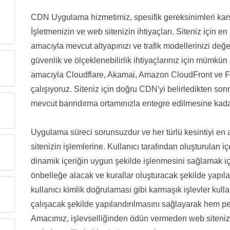
CDN Uygulama hizmetimiz, spesifik gereksinimleri karşı
İşletmenizin ve web sitenizin ihtiyaçları. Siteniz içi
amacıyla mevcut altyapınızı ve trafik modellerinizi değ
güvenlik ve ölçeklenebilirlik ihtiyaçlarınız için mümk
amacıyla Cloudflare, Akamai, Amazon CloudFront ve Fa
çalışıyoruz. Siteniz için doğru CDN'yi belirledikten so
mevcut barındırma ortamınızla entegre edilmesine kada
Uygulama süreci sorunsuzdur ve her türlü kesintiyi en a
sitenizin işlemlerine. Kullanıcı tarafından oluşturulan i
dinamik içeriğin uygun şekilde işlenmesini sağlamak içi
önbelleğe alacak ve kurallar oluşturacak şekilde yapılan
kullanıcı kimlik doğrulaması gibi karmaşık işlevler kul
çalışacak şekilde yapılandırılmasını sağlayarak hem p
Amacımız, işlevselliğinden ödün vermeden web sitenizin