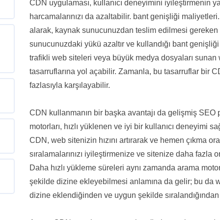
CDN uygulaması, kullanıcı deneyimini iyileştirmenin yan
harcamalarınızı da azaltabilir. bant genişliği maliyetle
alarak, kaynak sunucunuzdan teslim edilmesi gereken ver
sunucunuzdaki yükü azaltır ve kullandığı bant genişliği m
trafikli web siteleri veya büyük medya dosyaları sunan w
tasarruflarına yol açabilir. Zamanla, bu tasarruflar bi
fazlasıyla karşılayabilir.
CDN kullanmanın bir başka avantajı da gelişmiş SEO p
motorları, hızlı yüklenen ve iyi bir kullanıcı deneyimi sa
CDN, web sitenizin hızını artırarak ve hemen çıkma ora
sıralamalarınızı iyileştirmenize ve sitenize daha fazla o
Daha hızlı yükleme süreleri aynı zamanda arama motoru t
şekilde dizine ekleyebilmesi anlamına da gelir; bu da w
dizine eklendiğinden ve uygun şekilde sıralandığından