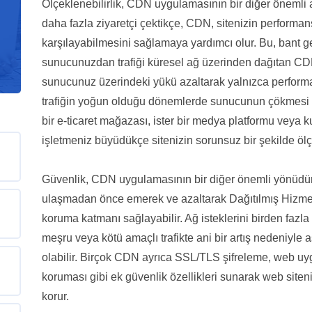
Ölçeklenebilirlik, CDN uygulamasının bir diğer önemli 
daha fazla ziyaretçi çektikçe, CDN, sitenizin performan
karşılayabilmesini sağlamaya yardımcı olur. Bu, bant g
sunucunuzdan trafiği küresel ağ üzerinden dağıtan CDN
sunucunuz üzerindeki yükü azaltarak yalnızca perform
trafiğin yoğun olduğu dönemlerde sunucunun çökmesi vey
bir e-ticaret mağazası, ister bir medya platformu veya k
işletmeniz büyüdükçe sitenizin sorunsuz bir şekilde öl
Güvenlik, CDN uygulamasının bir diğer önemli yönüdür.
ulaşmadan önce emerek ve azaltarak Dağıtılmış Hizmet 
koruma katmanı sağlayabilir. Ağ isteklerini birden fazl
meşru veya kötü amaçlı trafikte ani bir artış nedeniyle
olabilir. Birçok CDN ayrıca SSL/TLS şifreleme, web uy
koruması gibi ek güvenlik özellikleri sunarak web siteni
korur.