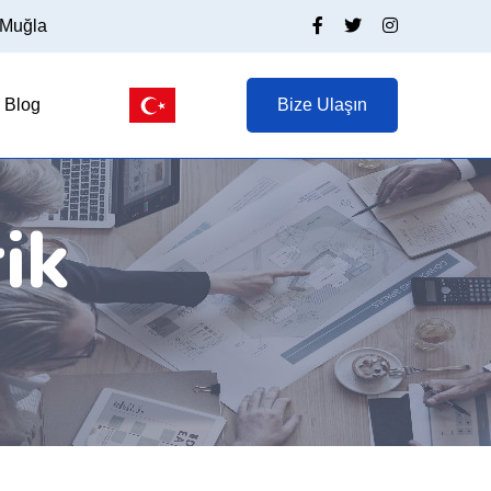
/Muğla
Blog
Bize Ulaşın
ik