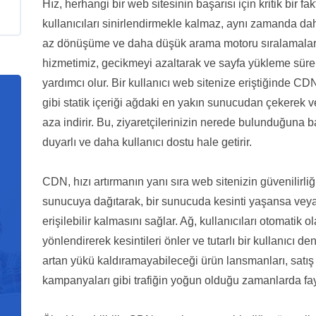
Hız, herhangi bir web sitesinin başarısı için kritik bir 
kullanıcıları sinirlendirmekle kalmaz, aynı zamanda 
az dönüşüme ve daha düşük arama motoru sıralamalar
hizmetimiz, gecikmeyi azaltarak ve sayfa yükleme sürel
yardımcı olur. Bir kullanıcı web sitenize eriştiğinde C
gibi statik içeriği ağdaki en yakın sunucudan çekerek v
aza indirir. Bu, ziyaretçilerinizin nerede bulunduğuna b
duyarlı ve daha kullanıcı dostu hale getirir.
CDN, hızı artırmanın yanı sıra web sitenizin güvenilirliği
sunucuya dağıtarak, bir sunucuda kesinti yaşansa veya tr
erişilebilir kalmasını sağlar. Ağ, kullanıcıları otomatik o
yönlendirerek kesintileri önler ve tutarlı bir kullanıcı d
artan yükü kaldıramayabileceği ürün lansmanları, satış 
kampanyaları gibi trafiğin yoğun olduğu zamanlarda fay