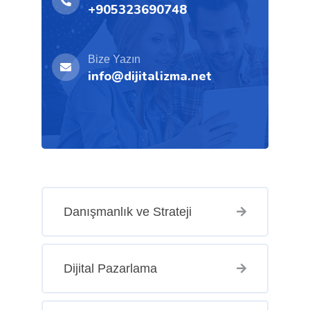
+905323690748
Bize Yazın
info@dijitalizma.net
Danışmanlık ve Strateji
Dijital Pazarlama