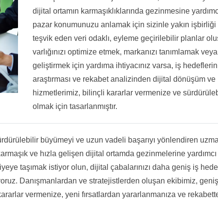
dijital ortamın karmaşıklıklarında gezinmesine yardımcı 
pazar konumunuzu anlamak için sizinle yakın işbirliği 
teşvik eden veri odaklı, eyleme geçirilebilir planlar ol
varlığınızı optimize etmek, markanızı tanımlamak veya 
geliştirmek için yardıma ihtiyacınız varsa, iş hedefler
araştırması ve rekabet analizinden dijital dönüşüm ve
hizmetlerimiz, bilinçli kararlar vermenize ve sürdürül
olmak için tasarlanmıştır.
ürdürülebilir büyümeyi ve uzun vadeli başarıyı yönlendiren uzma
 karmaşık ve hızla gelişen dijital ortamda gezinmelerine yardımcı o
eviyeye taşımak istiyor olun, dijital çabalarınızı daha geniş iş he
ruz. Danışmanlardan ve stratejistlerden oluşan ekibimiz, geniş 
ararlar vermenize, yeni fırsatlardan yararlanmanıza ve rekabett