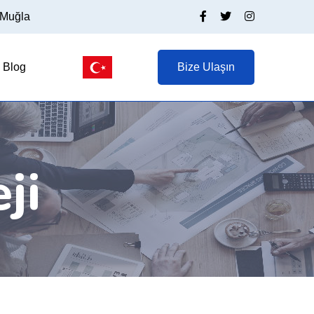
/Muğla
Blog
Bize Ulaşın
ji