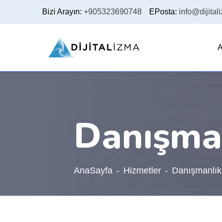
Bizi Arayın:
+905323690748
EPosta:
info@dijital
A
Danışman
AnaSayfa
Hizmetler
Danışmanlık 