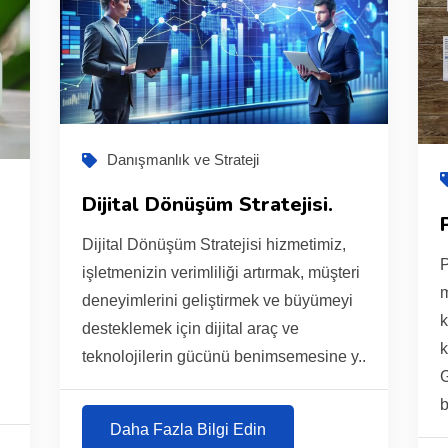
Danışmanlık ve Strateji
Dijital Dönüşüm Stratejisi.
Dijital Dönüşüm Stratejisi hizmetimiz,
P
işletmenizin verimliliği artırmak, müşteri
m
deneyimlerini geliştirmek ve büyümeyi
i
k
desteklemek için dijital araç ve
i
k
teknolojilerin gücünü benimsemesine y..
G
b
Daha Fazla Bilgi Edin